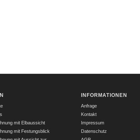
EN
INFORMATIONEN
te
Anfrage
s
Kontakt
hnung mit Elbaussicht
Impressum
hnung mit Festungsblick
Datenschutz
hnung mit Aussicht zur
AGB