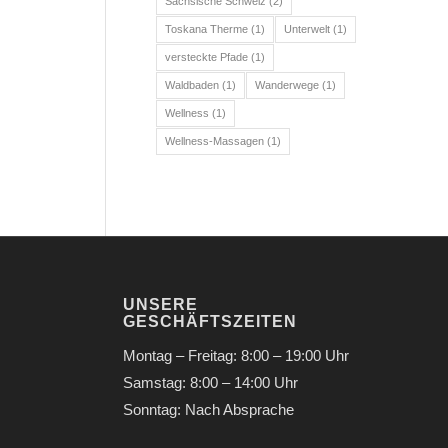
Sächsische Schweiz
(2)
Toskana Therme
(1)
Unterwelt
(1)
versteckte Pfade
(1)
Waldbaden
(1)
Wanderwege
(1)
Wellness
(1)
Wellness-Massagen
(1)
UNSERE
GESCHÄFTSZEITEN
Montag – Freitag: 8:00 – 19:00 Uhr
Samstag: 8:00 – 14:00 Uhr
Sonntag: Nach Absprache