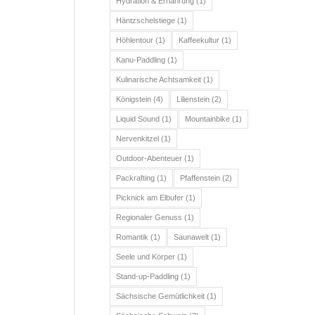
Hydration & Ernährung
(1)
Häntzschelstiege
(1)
Höhlentour
(1)
Kaffeekultur
(1)
Kanu-Paddling
(1)
Kulinarische Achtsamkeit
(1)
Königstein
(4)
Lilienstein
(2)
Liquid Sound
(1)
Mountainbike
(1)
Nervenkitzel
(1)
Outdoor-Abenteuer
(1)
Packrafting
(1)
Pfaffenstein
(2)
Picknick am Elbufer
(1)
Regionaler Genuss
(1)
Romantik
(1)
Saunawelt
(1)
Seele und Körper
(1)
Stand-up-Paddling
(1)
Sächsische Gemütlichkeit
(1)