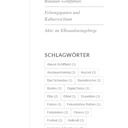
Rundum wohlfühlen
Felsengiganten und
Kulturreichtum
Aktiv im Elbsandsteingebirge
SCHLAGWÖRTER
Abend-Schifffahrt
(1)
Ausdauertraining
(1)
Auszeit
(1)
Bad Schandau
(1)
Basteibrücke
(1)
Boofen
(1)
Digital Detox
(1)
Elbe
(2)
Elbtal
(1)
Expedition
(1)
Felsen
(1)
Felsenbühne Rathen
(1)
Felsklettern
(1)
Fitness
(1)
Freiheit
(1)
Heilkraft
(1)