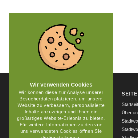
Wir verwenden Cookies
Wir können diese zur Analyse unserer
ADRESSE
SEIT
Besucherdaten platzieren, um unsere
RoGaLa Ferienwohnungen
Startsei
Website zu verbessern, personalisierte
Inhalte anzuzeigen und Ihnen ein
Über un
Buchenhain 56a
großartiges Website-Erlebnis zu bieten.
Stadtwo
Für weitere Informationen zu den von
01816 Bad Gottleuba-Bergießhübel
Stadtwo
uns verwendeten Cookies öffnen Sie
Deutschland
die Einstellungen.
Stadtwo